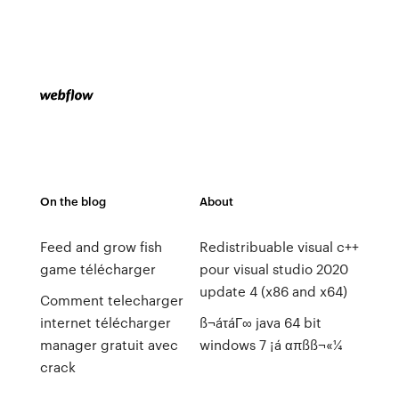
On the blog
About
Feed and grow fish
Redistribuable visual c++
game télécharger
pour visual studio 2020
update 4 (x86 and x64)
Comment telecharger
internet télécharger
ß¬áτáΓ∞ java 64 bit
manager gratuit avec
windows 7 ¡á απßß¬«¼
crack