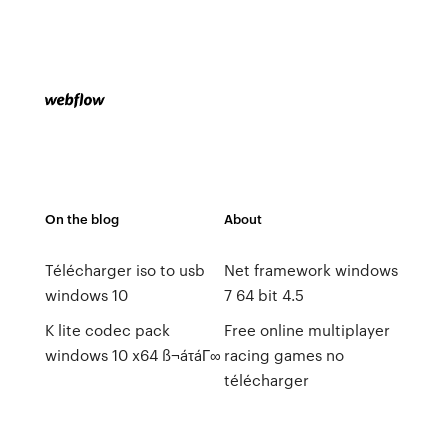
On the blog
About
Télécharger iso to usb
Net framework windows
windows 10
7 64 bit 4.5
K lite codec pack
Free online multiplayer
windows 10 x64 ß¬áτáΓ∞
racing games no
télécharger