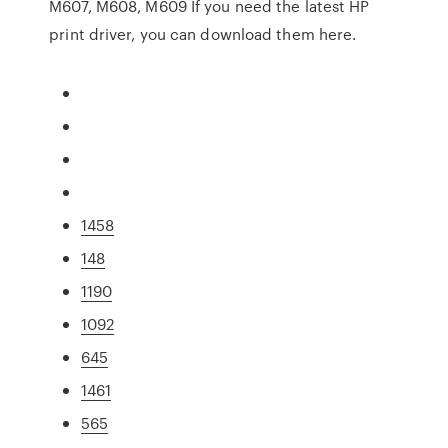
M607, M608, M609 If you need the latest HP
print driver, you can download them here.
1458
148
1190
1092
645
1461
565