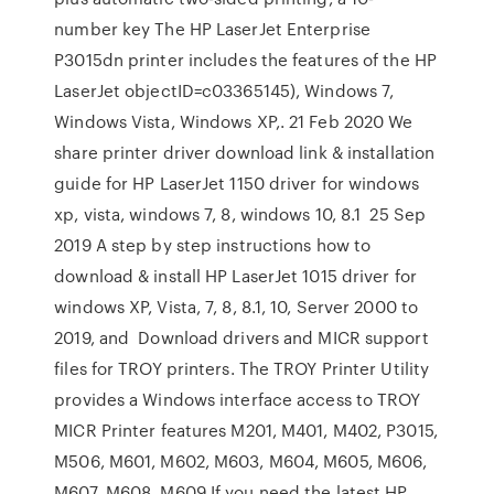
number key The HP LaserJet Enterprise
P3015dn printer includes the features of the HP
LaserJet objectID=c03365145), Windows 7,
Windows Vista, Windows XP,. 21 Feb 2020 We
share printer driver download link & installation
guide for HP LaserJet 1150 driver for windows
xp, vista, windows 7, 8, windows 10, 8.1 25 Sep
2019 A step by step instructions how to
download & install HP LaserJet 1015 driver for
windows XP, Vista, 7, 8, 8.1, 10, Server 2000 to
2019, and Download drivers and MICR support
files for TROY printers. The TROY Printer Utility
provides a Windows interface access to TROY
MICR Printer features M201, M401, M402, P3015,
M506, M601, M602, M603, M604, M605, M606,
M607, M608, M609 If you need the latest HP