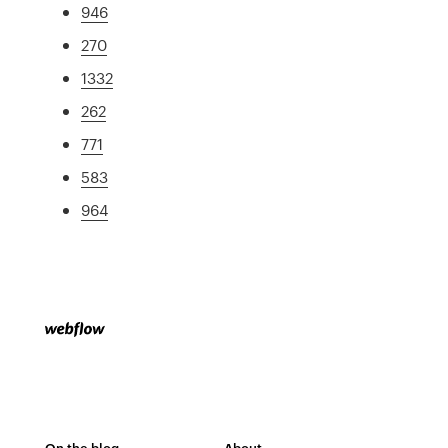
946
270
1332
262
771
583
964
On the blog
About